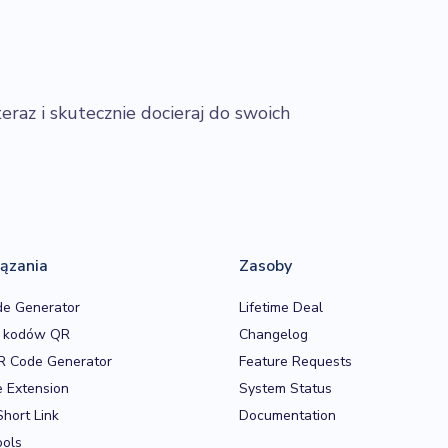
raz i skutecznie docieraj do swoich
ązania
Zasoby
e Generator
Lifetime Deal
r kodów QR
Changelog
R Code Generator
Feature Requests
 Extension
System Status
Short Link
Documentation
ools