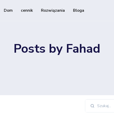
Dom
cennik
Rozwiązania
Bloga
Zasoby
API programisty
Posts by Fahad
Poradnik jak korzystać z naszeg
ania
Centrum pomocy
ne
Sprawdź nasze centrum pomoc
bserwujących w mediach
ack downloads and