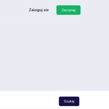
Zaloguj sie
Zaczynaj
o API
y
Szukaj