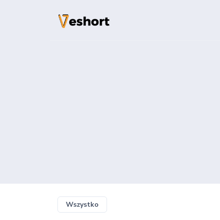
Rozwiązania
Kody QR
Możliwość dostosow
Strony biograficz
Konwertuj swoich o
społecznościowych
File Hosting
Upload files and tr
pageviews
Wszystko