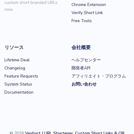
custom short branded URLs
Chrome Extension
now.
Verify Short Link
Free Tools
リソース
会社概要
Lifetime Deal
ヘルプセンター
Changelog
開発者API
Feature Requests
アフィリエイト・プログラム
System Status
お問い合わせ
Documentation
© 2026
Veshort | URL Shortener, Custom Short Links & QR