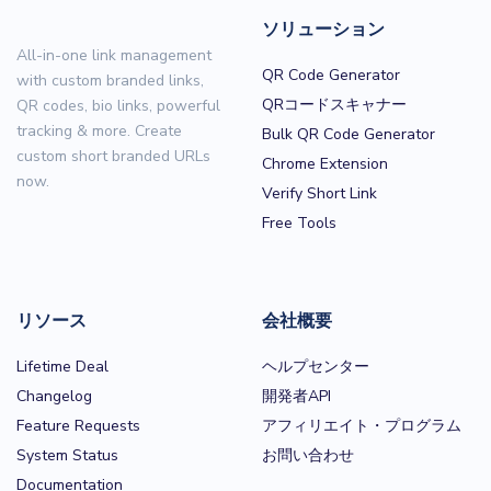
ソリューション
All-in-one link management
QR Code Generator
with custom branded links,
QRコードスキャナー
QR codes, bio links, powerful
tracking & more. Create
Bulk QR Code Generator
custom short branded URLs
Chrome Extension
now.
Verify Short Link
Free Tools
リソース
会社概要
Lifetime Deal
ヘルプセンター
Changelog
開発者API
Feature Requests
アフィリエイト・プログラム
System Status
お問い合わせ
Documentation