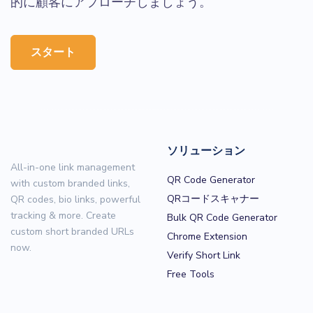
的に顧客にアプローチしましょう。
スタート
ソリューション
All-in-one link management
QR Code Generator
with custom branded links,
QRコードスキャナー
QR codes, bio links, powerful
tracking & more. Create
Bulk QR Code Generator
custom short branded URLs
Chrome Extension
now.
Verify Short Link
Free Tools