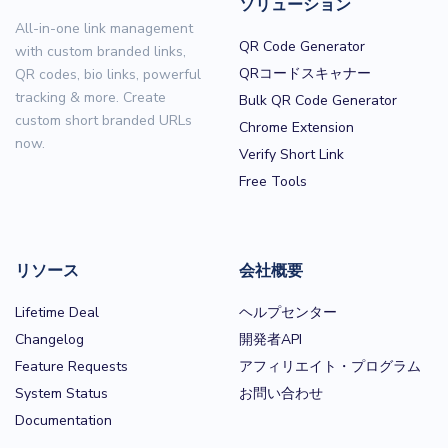
ソリューション
All-in-one link management
QR Code Generator
with custom branded links,
QRコードスキャナー
QR codes, bio links, powerful
tracking & more. Create
Bulk QR Code Generator
custom short branded URLs
Chrome Extension
now.
Verify Short Link
Free Tools
リソース
会社概要
Lifetime Deal
ヘルプセンター
Changelog
開発者API
Feature Requests
アフィリエイト・プログラム
System Status
お問い合わせ
Documentation