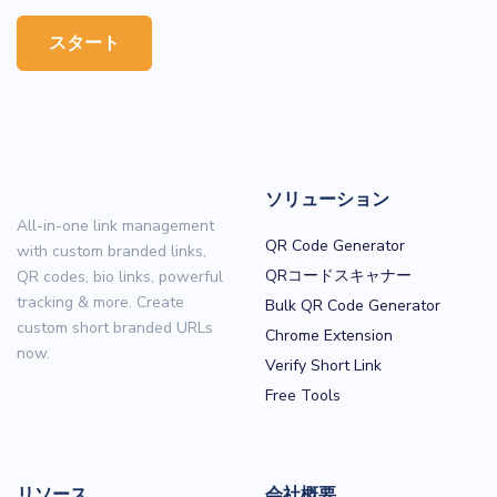
スタート
ソリューション
All-in-one link management
QR Code Generator
with custom branded links,
QRコードスキャナー
QR codes, bio links, powerful
tracking & more. Create
Bulk QR Code Generator
custom short branded URLs
Chrome Extension
now.
Verify Short Link
Free Tools
リソース
会社概要