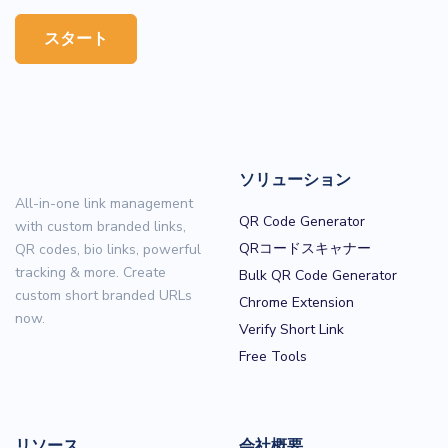
スタート
ソリューション
All-in-one link management
QR Code Generator
with custom branded links,
QRコードスキャナー
QR codes, bio links, powerful
tracking & more. Create
Bulk QR Code Generator
custom short branded URLs
Chrome Extension
now.
Verify Short Link
Free Tools
リソース
会社概要