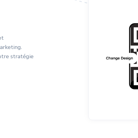
et
arketing.
otre stratégie