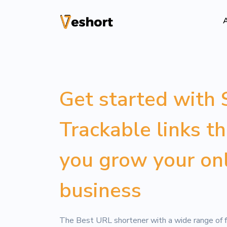
A
Solutions
Codes QR
Get started with 
Codes QR personn
Trackable links t
Pages bio
Convertissez vos
sociaux
you grow your on
File Hosting
business
Upload files and
pageviews
The Best URL shortener with a wide range of f