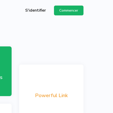
S'identifier
Commencer
API
de
s
Powerful Link