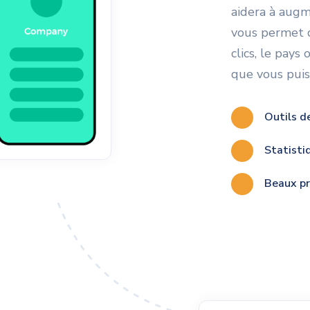
aidera à augm
vous permet d
clics, le pays
que vous puiss
Outils d
Statisti
Beaux pr