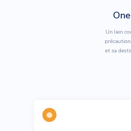
One 
Un lien co
précaution
et sa dest