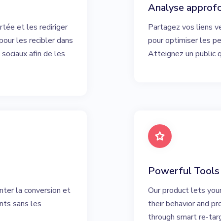
Analyse approf
tée et les rediriger
Partagez vos liens v
pour les recibler dans
pour optimiser les p
 sociaux afin de les
Atteignez un public q
Powerful Tools
nter la conversion et
Our product lets you
ents sans les
their behavior and p
through smart re-tar