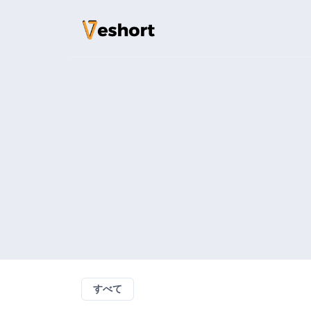
ソリューション
QRコード
カスタマイズ可能で
バイオページ
ソーシャルメディア
File Hosting
Upload files and t
pageviews
すべて