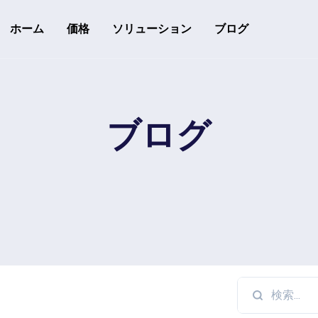
ホーム
価格
ソリューション
ブログ
リソース
開発者API
ブログ
API利用ガイド
追跡可能なQRコード
ヘルプセンター
ヘルプセンターをチェック
のフォロワーを変換する
rack downloads and