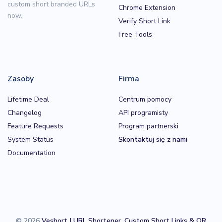
custom short branded URLs
Chrome Extension
now.
Verify Short Link
Free Tools
Zasoby
Firma
Lifetime Deal
Centrum pomocy
Changelog
API programisty
Feature Requests
Program partnerski
System Status
Skontaktuj się z nami
Documentation
© 2026
Veshort | URL Shortener, Custom Short Links & QR