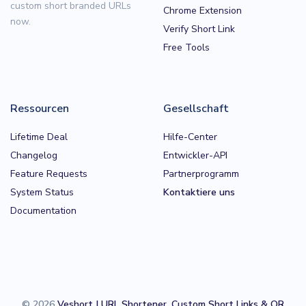
custom short branded URLs
Chrome Extension
now.
Verify Short Link
Free Tools
Ressourcen
Gesellschaft
Lifetime Deal
Hilfe-Center
Changelog
Entwickler-API
Feature Requests
Partnerprogramm
System Status
Kontaktiere uns
Documentation
© 2026
Veshort | URL Shortener, Custom Short Links & QR