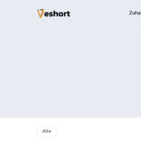
Zuha
Lösungen
QR-Codes
Anpassbare un
Bio-Seiten
Konvertieren S
File Hosting
Upload files 
pageviews
Alle