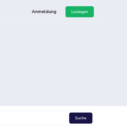
Anmeldung
Loslegen
g unserer API
-Center
Suche