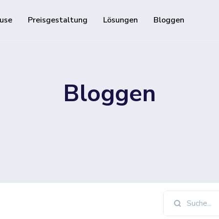
use
Preisgestaltung
Lösungen
Bloggen
Ressourcen
Entwickler-API
Bloggen
Leitfaden zur Verwendun
d verfolgbare QR-Codes
Hilfe-Center
Besuchen Sie unser Hilfe
ie Ihre Social-Media-Follower
and track downloads and