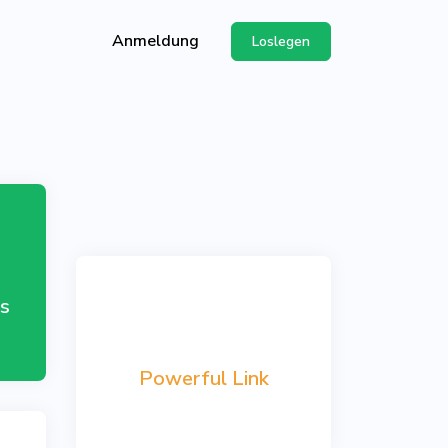
Anmeldung
Loslegen
g unserer API
-Center
s
Powerful Link