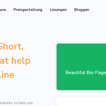
use
Preisgestaltung
Lösungen
Bloggen
Ressourcen
Entwickler-API
Short,
Leitfaden zur Verwendun
d verfolgbare QR-Codes
Hilfe-Center
hat help
Besuchen Sie unser Hilfe
ie Ihre Social-Media-Follower
line
Beautiful Bio Page
and track downloads and
eatures to help you