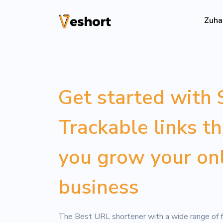
Zuha
Lösungen
QR-Codes
Get started with 
Anpassbare un
Trackable links t
Bio-Seiten
Konvertieren S
you grow your on
File Hosting
Upload files 
business
pageviews
The Best URL shortener with a wide range of f