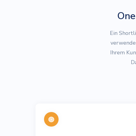
One 
Ein Shortl
verwenden
Ihrem Kund
D