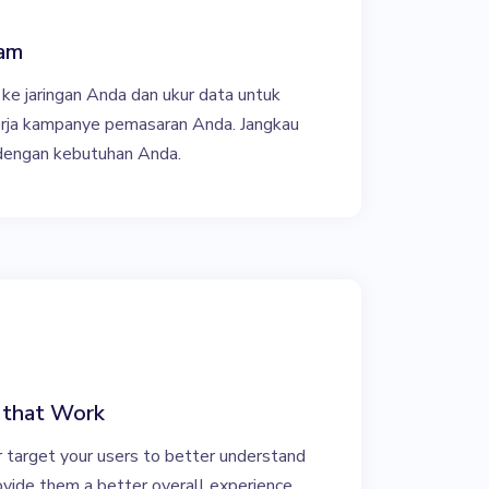
lam
ke jaringan Anda dan ukur data untuk
rja kampanye pemasaran Anda. Jangkau
 dengan kebutuhan Anda.
 that Work
r target your users to better understand
rovide them a better overall experience