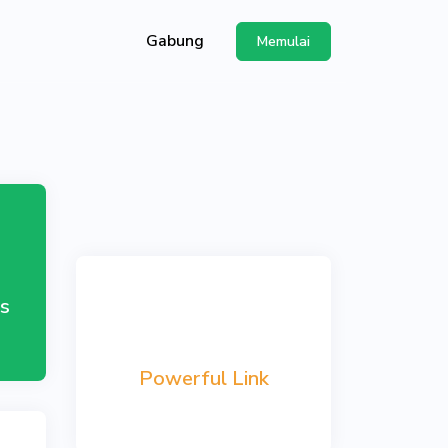
Gabung
Memulai
ggunakan API
s
Powerful Link