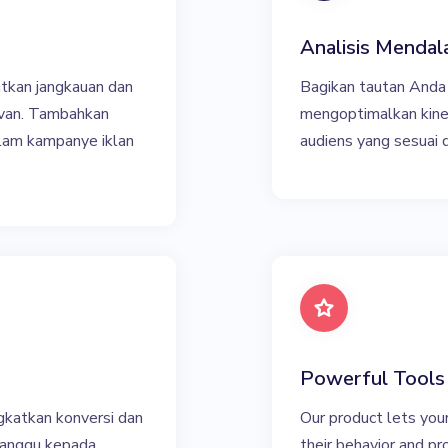
Analisis Menda
tkan jangkauan dan
Bagikan tautan Anda 
evan. Tambahkan
mengoptimalkan kine
lam kampanye iklan
audiens yang sesuai
Powerful Tools
gkatkan konversi dan
Our product lets you
ganggu kepada
their behavior and p