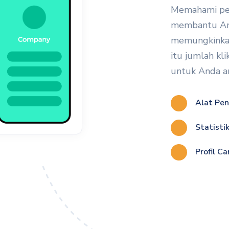
Memahami pe
membantu And
memungkinkan
itu jumlah kli
untuk Anda an
Alat Pen
Statisti
Profil Ca