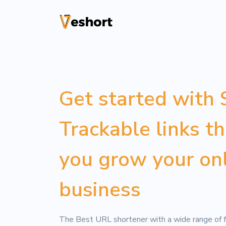
Solusi
Kode QR
Get started with 
Kode QR yang da
dilacak
Trackable links t
Halaman Bio
Konversikan pen
you grow your on
File Hosting
business
Upload files an
pageviews
The Best URL shortener with a wide range of f