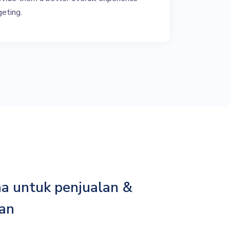
geting.
a untuk penjualan &
an