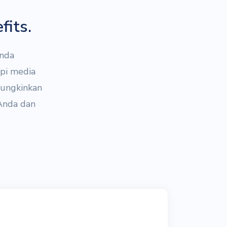
fits.
Anda
api media
mungkinkan
Anda dan