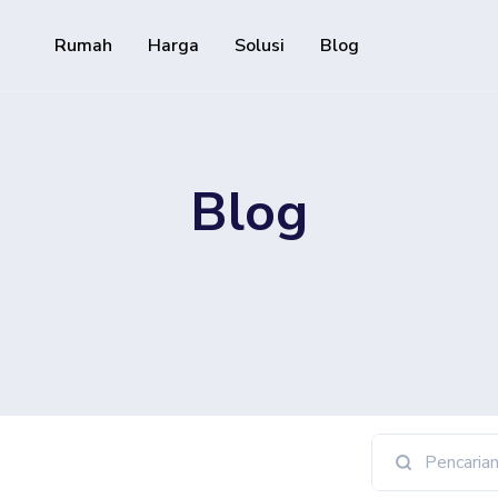
Rumah
Harga
Solusi
Blog
Sumber daya
API Pengembang
Blog
Panduan tentang cara men
pat disesuaikan & dapat
kami
Pusat Bantuan
Lihat pusat bantuan kami
gikut media sosial Anda
d track downloads and