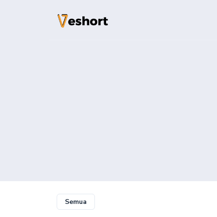
Solusi
Kode QR
Kode QR yang da
dilacak
Halaman Bio
Konversikan pen
File Hosting
Upload files an
pageviews
Semua