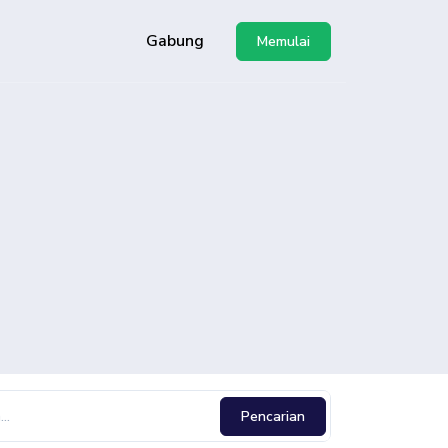
Gabung
Memulai
ggunakan API
Pencarian