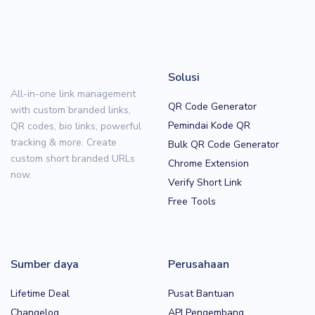
Solusi
All-in-one link management
QR Code Generator
with custom branded links,
Pemindai Kode QR
QR codes, bio links, powerful
tracking & more. Create
Bulk QR Code Generator
custom short branded URLs
Chrome Extension
now.
Verify Short Link
Free Tools
Sumber daya
Perusahaan
Lifetime Deal
Pusat Bantuan
Changelog
API Pengembang