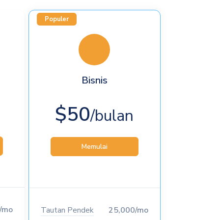
Populer
Bisnis
$50
/bulan
Memulai
/mo
Tautan Pendek
25,000/mo