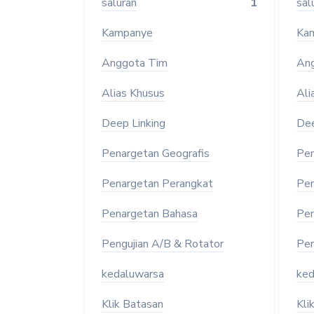
saluran
1
sal
Kampanye
Ka
Anggota Tim
An
Alias Khusus
Ali
Deep Linking
Dee
Penargetan Geografis
Pen
Penargetan Perangkat
Pen
Penargetan Bahasa
Pen
Pengujian A/B & Rotator
Pen
kedaluwarsa
ked
Klik Batasan
Kli