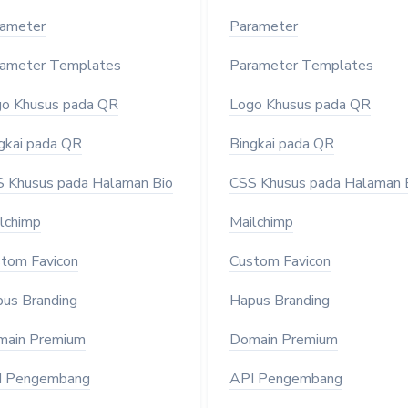
ameter
Parameter
ameter Templates
Parameter Templates
o Khusus pada QR
Logo Khusus pada QR
gkai pada QR
Bingkai pada QR
 Khusus pada Halaman Bio
CSS Khusus pada Halaman 
lchimp
Mailchimp
tom Favicon
Custom Favicon
us Branding
Hapus Branding
ain Premium
Domain Premium
I Pengembang
API Pengembang