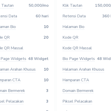
k Tautan
50,000/mo
Klik Tautan
150,000
ensi Data
60 hari
Retensi Data
360 
aman Bio
10
Halaman Bio
de QR
20
Kode QR
e QR Massal
Kode QR Massal
 Page Widgets
48 Widget
Bio Page Widgets
48 Wid
aman Arahan Khusus
10
Halaman Arahan Khusus
mparan CTA
10
Hamparan CTA
ain Bermerek
3
Domain Bermerek
sel Pelacakan
3
Piksel Pelacakan