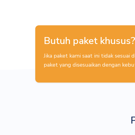
Butuh paket khusus
Jika paket kami saat ini tidak sesu
paket yang disesuaikan dengan kebu
P