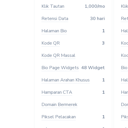
Klik Tautan
1,000/mo
Kli
Retensi Data
30 hari
Ret
Halaman Bio
1
Hal
Kode QR
3
Ko
Kode QR Massal
Kod
Bio Page Widgets
48 Widget
Bio
Halaman Arahan Khusus
1
Hal
Hamparan CTA
1
Ha
Domain Bermerek
Dom
Piksel Pelacakan
1
Pik