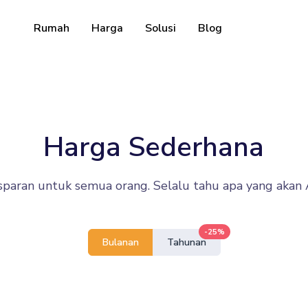
Rumah
Harga
Solusi
Blog
Sumber daya
API Pengembang
Panduan tentang cara men
pat disesuaikan & dapat
Harga Sederhana
kami
Pusat Bantuan
Lihat pusat bantuan kami
sparan untuk semua orang. Selalu tahu apa yang akan 
gikut media sosial Anda
-25%
Bulanan
Tahunan
d track downloads and