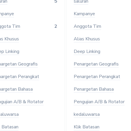
uran
5
saluran
mpanye
Kampanye
ggota Tim
2
Anggota Tim
as Khusus
Alias Khusus
p Linking
Deep Linking
argetan Geografis
Penargetan Geografis
argetan Perangkat
Penargetan Perangkat
argetan Bahasa
Penargetan Bahasa
gujian A/B & Rotator
Pengujian A/B & Rotator
aluwarsa
kedaluwarsa
k Batasan
Klik Batasan