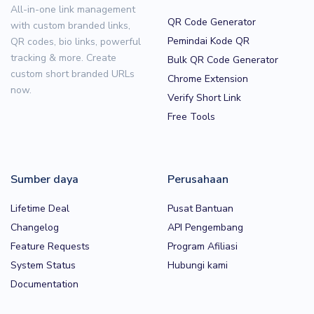
All-in-one link management
QR Code Generator
with custom branded links,
Pemindai Kode QR
QR codes, bio links, powerful
tracking & more. Create
Bulk QR Code Generator
custom short branded URLs
Chrome Extension
now.
Verify Short Link
Free Tools
Sumber daya
Perusahaan
Lifetime Deal
Pusat Bantuan
Changelog
API Pengembang
Feature Requests
Program Afiliasi
System Status
Hubungi kami
Documentation