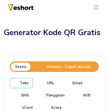
Generator Kode QR Gratis
Statis
Dinamis - Dapat dilacak
Teks
URL
Email
SMS
Panggilan
Wifi
vCard
Acara