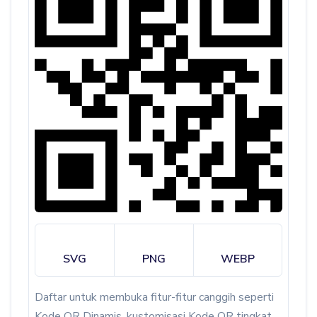
SVG
PNG
WEBP
Daftar untuk membuka fitur-fitur canggih seperti
Kode QR Dinamis, kustomisasi Kode QR tingkat