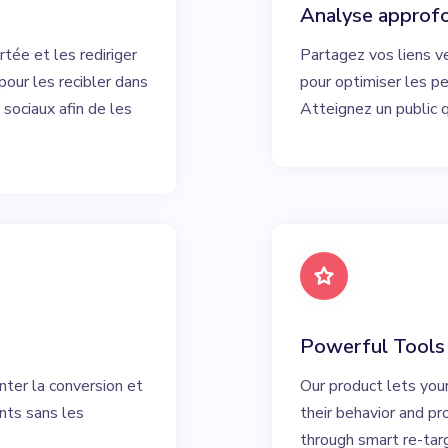
Analyse approf
tée et les rediriger
Partagez vos liens v
pour les recibler dans
pour optimiser les p
 sociaux afin de les
Atteignez un public q
Powerful Tools
nter la conversion et
Our product lets you
ents sans les
their behavior and p
through smart re-tar