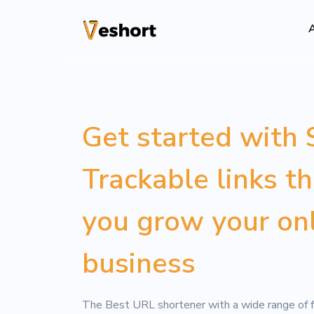
A
Solutions
Codes QR
Get started with 
Codes QR personn
Trackable links t
Pages bio
Convertissez vos
sociaux
you grow your on
File Hosting
business
Upload files and
pageviews
The Best URL shortener with a wide range of f