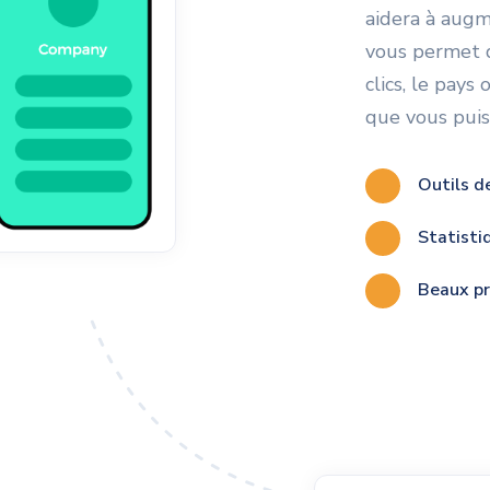
aidera à augm
vous permet d
clics, le pays
que vous puiss
Outils d
Statisti
Beaux pr