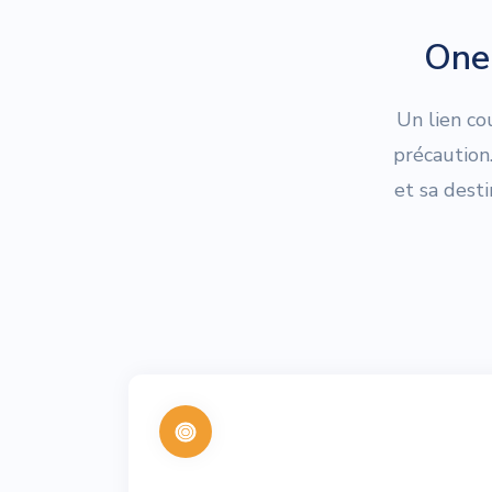
One 
Un lien co
précaution
et sa dest