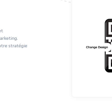
et
arketing.
otre stratégie