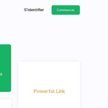
S'identifier
Commencer
API
de
s
Powerful Link