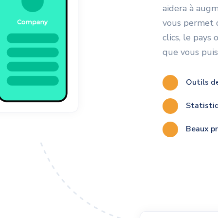
aidera à augm
vous permet d
clics, le pays
que vous puiss
Outils d
Statisti
Beaux pr