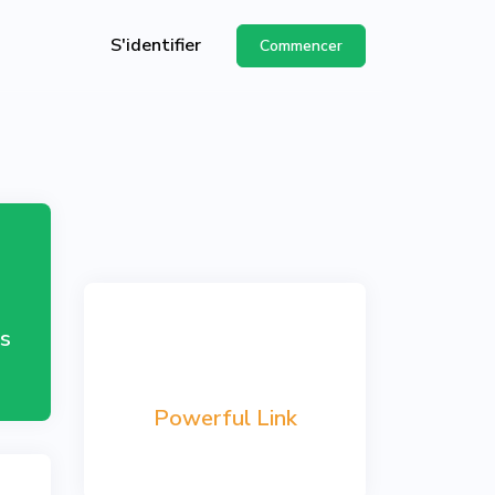
S'identifier
Commencer
API
de
s
Powerful Link