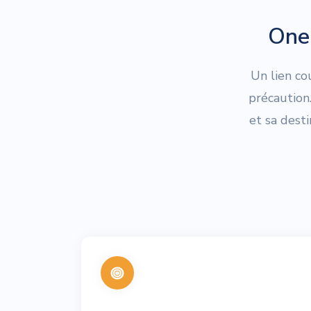
One 
Un lien co
précaution
et sa dest