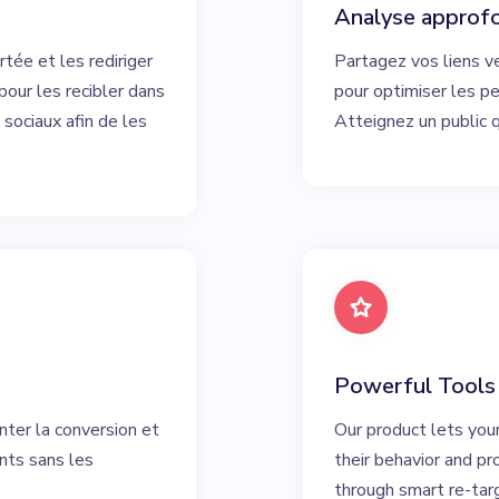
Analyse approf
tée et les rediriger
Partagez vos liens v
pour les recibler dans
pour optimiser les p
 sociaux afin de les
Atteignez un public q
Powerful Tools
nter la conversion et
Our product lets you
ents sans les
their behavior and p
through smart re-tar