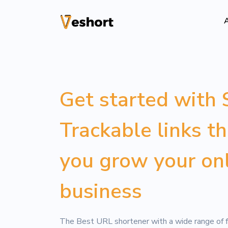
A
Solutions
Codes QR
Get started with 
Codes QR personn
Trackable links t
Pages bio
Convertissez vos
sociaux
you grow your on
File Hosting
business
Upload files and
pageviews
The Best URL shortener with a wide range of f