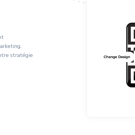
et
arketing.
otre stratégie