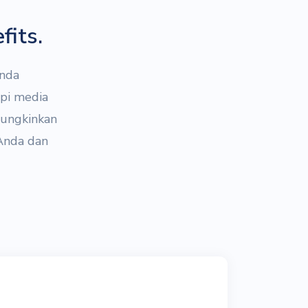
fits.
Anda
api media
mungkinkan
Anda dan