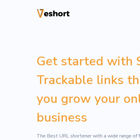
Solusi
Kode QR
Get started with 
Kode QR yang da
dilacak
Trackable links t
Halaman Bio
Konversikan pen
you grow your on
File Hosting
business
Upload files an
pageviews
The Best URL shortener with a wide range of f