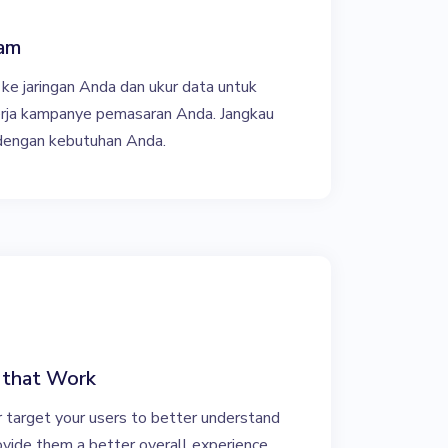
lam
ke jaringan Anda dan ukur data untuk
rja kampanye pemasaran Anda. Jangkau
 dengan kebutuhan Anda.
 that Work
r target your users to better understand
rovide them a better overall experience