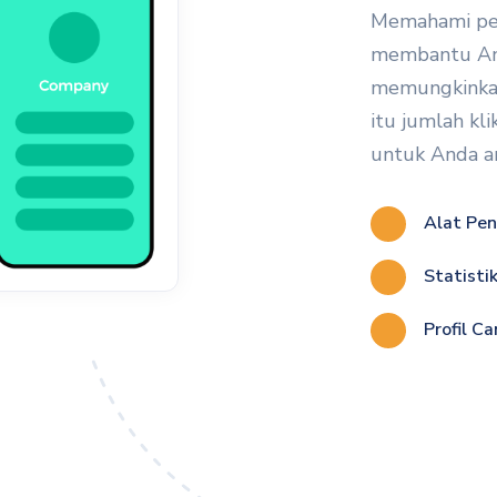
Memahami pe
membantu And
memungkinkan
itu jumlah kli
untuk Anda an
Alat Pen
Statisti
Profil Ca