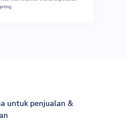
geting.
a untuk penjualan &
an