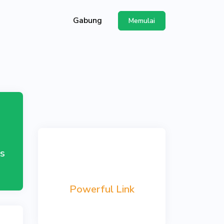
Gabung
Memulai
ggunakan API
s
Powerful Link